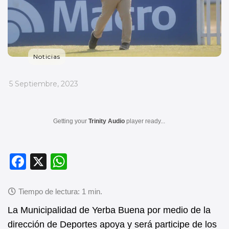
Noticias
_
5 Septiembre, 2023
Getting your
Trinity Audio
player ready...
F
X
W
a
h
c
at
e
s
La Municipalidad de Yerba Buena por medio de la
b
A
dirección de Deportes apoya y será participe de los