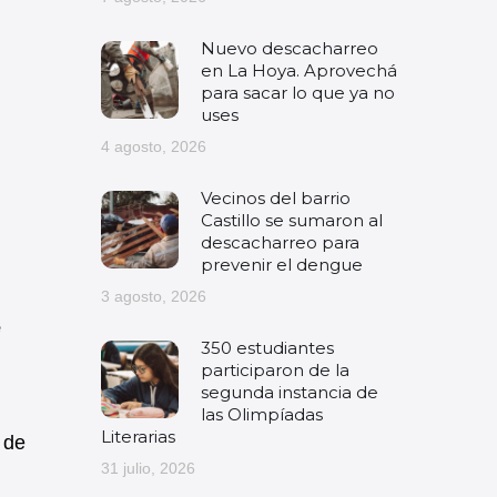
Nuevo descacharreo
en La Hoya. Aprovechá
para sacar lo que ya no
uses
4 agosto, 2026
Vecinos del barrio
Castillo se sumaron al
descacharreo para
prevenir el dengue
3 agosto, 2026
e
350 estudiantes
participaron de la
segunda instancia de
las Olimpíadas
Literarias
 de
31 julio, 2026