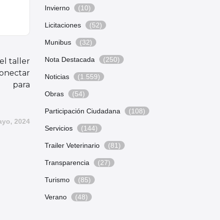
Invierno
(10)
Licitaciones
(52)
Munibus
(32)
Nota Destacada
(250)
l taller
Conectar
Noticias
(1.559)
para
Obras
(54)
tar»
Participación Ciudadana
(108)
ayo, 2024
Servicios
(144)
Trailer Veterinario
(81)
Transparencia
(27)
Turismo
(85)
Verano
(48)