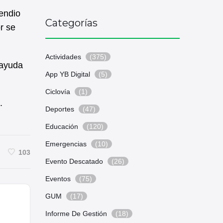
cendio
Categorías
r se
Actividades
(375)
 ayuda
App YB Digital
(5)
Ciclovía
(1)
.
Deportes
(47)
Educación
(120)
Emergencias
(10)
103
Evento Descatado
(26)
Eventos
(75)
GUM
(17)
Informe De Gestión
(18)