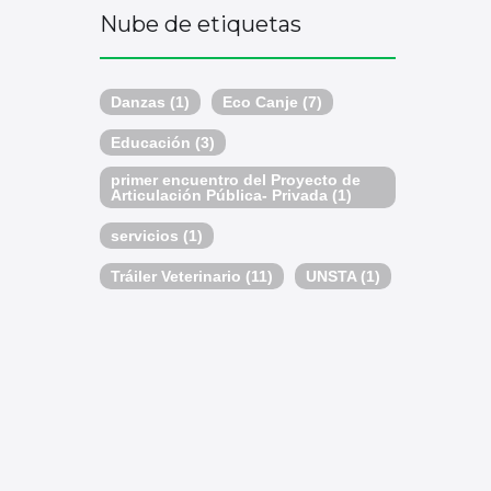
Nube de etiquetas
Danzas
(1)
Eco Canje
(7)
Educación
(3)
primer encuentro del Proyecto de
Articulación Pública- Privada
(1)
servicios
(1)
Tráiler Veterinario
(11)
UNSTA
(1)