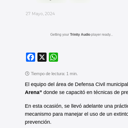
_
27 Mayo, 2024
Getting your
Trinity Audio
player ready...
F
X
W
a
h
c
at
e
s
El equipo del área de Defensa Civil municipa
b
A
Arena”
donde se capacitó en técnicas de prev
o
p
En esta ocasión, se llevó adelante una práct
o
p
mecanismo para manejar el uso de un extintor
k
prevención.