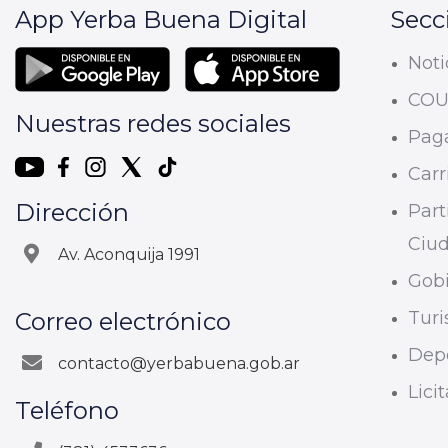
App Yerba Buena Digital
Secc
Noti
CO
Nuestras redes sociales
Paga
Carri
Dirección
Part
Ciu
Av. Aconquija 1991
Gobi
Correo electrónico
Tur
Dep
contacto@yerbabuena.gob.ar
Lici
Teléfono