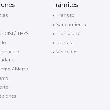
iones
Trámites
cias
Tránsito
U
Saneamiento
r CISI / THYS
Transporte
llo
Rentas
icipación
Ver todos
dadana
erno Abierto
ismo
orte
taciones