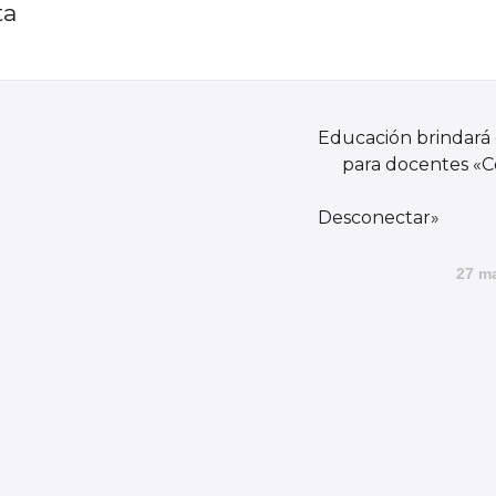
ta
Educación brindará e
para docentes «
Desconec
27 m