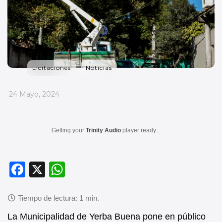
Licitaciones
Noticias
_
24 Mayo, 2024
Getting your
Trinity Audio
player ready...
F
X
W
a
h
c
at
e
s
La Municipalidad de Yerba Buena pone en público