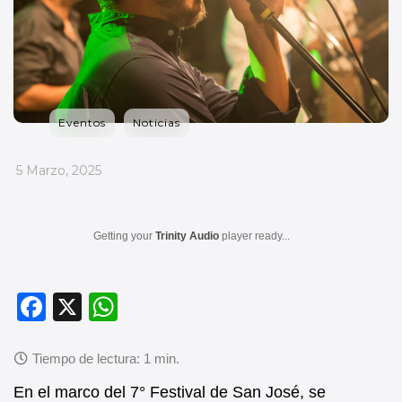
Eventos
Noticias
_
5 Marzo, 2025
Getting your
Trinity Audio
player ready...
F
X
W
a
h
c
at
e
s
En el marco del 7° Festival de San José, se