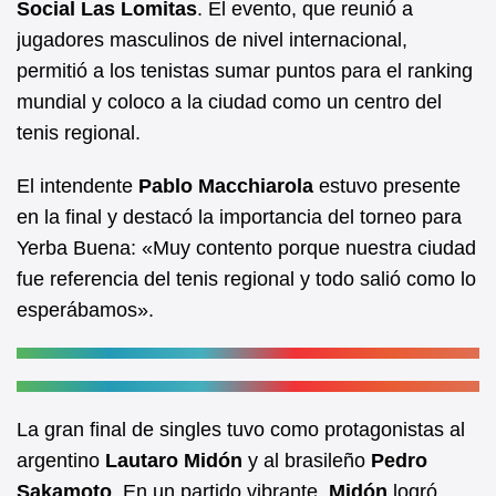
Social Las Lomitas
. El evento, que reunió a
o
p
jugadores masculinos de nivel internacional,
o
p
permitió a los tenistas sumar puntos para el ranking
k
mundial y coloco a la ciudad como un centro del
tenis regional.
El intendente
Pablo Macchiarola
estuvo presente
en la final y destacó la importancia del torneo para
Yerba Buena: «Muy contento porque nuestra ciudad
fue referencia del tenis regional y todo salió como lo
esperábamos».
La gran final de singles tuvo como protagonistas al
argentino
Lautaro Midón
y al brasileño
Pedro
Sakamoto
. En un partido vibrante,
Midón
logró