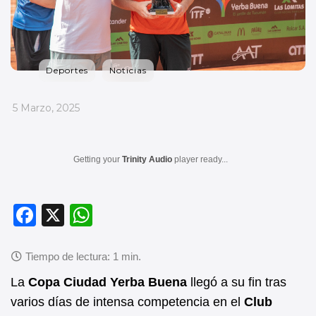
Deportes
Noticias
_
5 Marzo, 2025
Getting your
Trinity Audio
player ready...
F
X
W
a
h
c
at
e
s
La
Copa Ciudad Yerba Buena
llegó a su fin tras
b
A
varios días de intensa competencia en el
Club