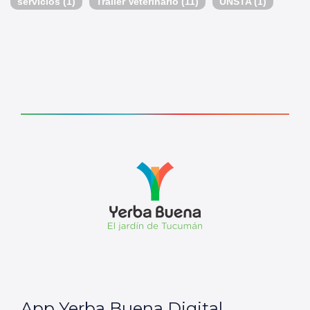
servicios
(1)
Tráiler Veterinario
(11)
UNSTA
(1)
App Yerba Buena Digital