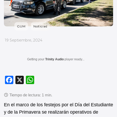
GUM
Noticias
_
19 Septiembre, 2024
Getting your
Trinity Audio
player ready...
F
X
W
a
h
c
at
e
s
En el marco de los festejos por el Día del Estudiante
b
A
y de la Primavera se realizarán operativos de