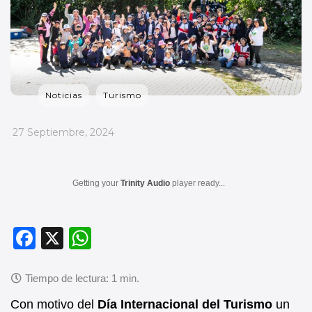
Noticias
Turismo
_
27 Septiembre, 2024
Getting your
Trinity Audio
player ready...
F
X
W
a
h
c
at
e
s
Con motivo del
Día Internacional del Turismo
un