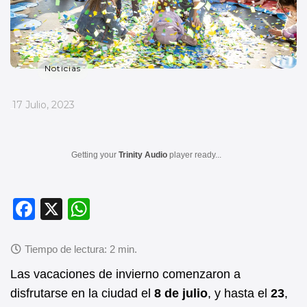
Noticias
_
17 Julio, 2023
Getting your
Trinity Audio
player ready...
F
X
W
a
h
c
at
e
s
Las vacaciones de invierno comenzaron a
b
A
disfrutarse en la ciudad el
8 de julio
, y hasta el
23
,