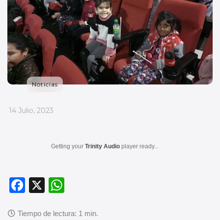
Noticias
_
14 Julio, 2023
Getting your
Trinity Audio
player ready...
F
X
W
a
h
c
at