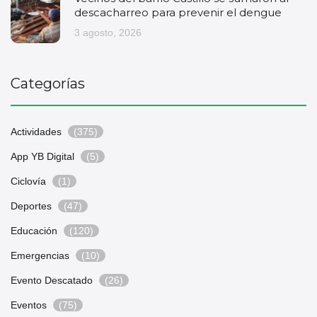
descacharreo para prevenir el dengue
3 agosto, 2026
Categorías
Actividades
(375)
App YB Digital
(5)
Ciclovía
(1)
Deportes
(47)
Educación
(120)
Emergencias
(10)
Evento Descatado
(26)
Eventos
(75)