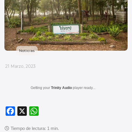
Noticias
_
21 Marzo, 2023
Getting your
Trinity Audio
player ready...
F
X
W
a
h
c
at