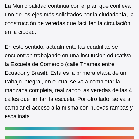
c
a
La Municipalidad continúa con el plan que conlleva
uno de los ejes más solicitados por la ciudadanía, la
e
t
construcción de veredas que faciliten la circulación
b
s
en la ciudad.
o
A
o
p
En este sentido, actualmente las cuadrillas se
k
p
encuentran trabajando en una institución educativa,
la Escuela de Comercio (calle Thames entre
Ecuador y Brasil). Esta es la primera etapa de un
trabajo integral, en el cual se va a completar la
manzana completa, realizando las veredas de las 4
calles que limitan la escuela. Por otro lado, se va a
cambiar el acceso a la misma con nuevas rampas y
escalinata.