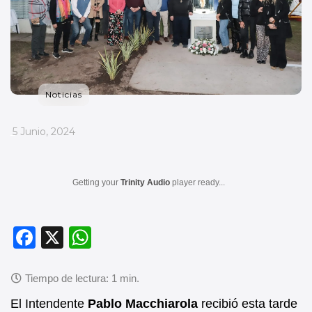
Noticias
_
5 Junio, 2024
Getting your
Trinity Audio
player ready...
F
X
W
a
h
c
at
e
s
El Intendente
Pablo Macchiarola
recibió esta tarde