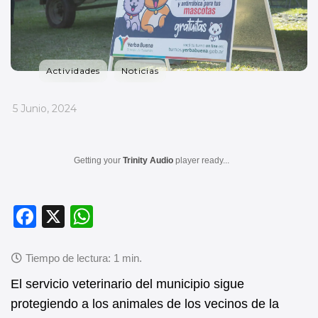
Actividades
Noticias
_
5 Junio, 2024
Getting your
Trinity Audio
player ready...
F
X
W
a
h
c
at
e
s
El servicio veterinario del municipio sigue
b
A
protegiendo a los animales de los vecinos de la