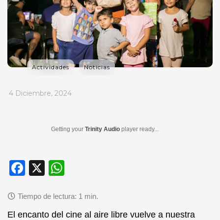
Actividades
Noticias
_
4 Diciembre, 2024
Getting your
Trinity Audio
player ready...
F
X
W
a
h
c
at
e
s
El encanto del cine al aire libre vuelve a nuestra