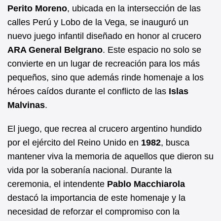
b
A
Perito Moreno
, ubicada en la intersección de las
calles Perú y Lobo de la Vega, se inauguró un
o
p
nuevo juego infantil diseñado en honor al crucero
o
p
ARA General Belgrano
. Este espacio no solo se
k
convierte en un lugar de recreación para los más
pequeños, sino que además rinde homenaje a los
héroes caídos durante el conflicto de las
Islas
Malvinas
.
El juego, que recrea al crucero argentino hundido
por el ejército del Reino Unido en
1982
, busca
mantener viva la memoria de aquellos que dieron su
vida por la soberanía nacional. Durante la
ceremonia, el intendente
Pablo Macchiarola
destacó la importancia de este homenaje y la
necesidad de reforzar el compromiso con la