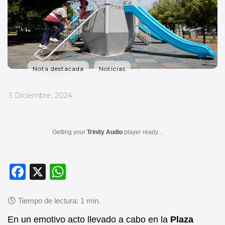
Nota destacada
Noticias
_
5 Diciembre, 2024
Getting your
Trinity Audio
player ready...
F
X
W
a
h
c
at
e
s
En un emotivo acto llevado a cabo en la
Plaza