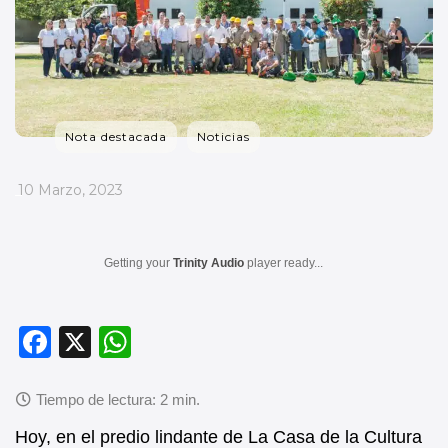
Nota destacada
Noticias
_
10 Marzo, 2023
Getting your
Trinity Audio
player ready...
F
X
W
a
h
c
at
e
s
Hoy, en el predio lindante de La Casa de la Cultura