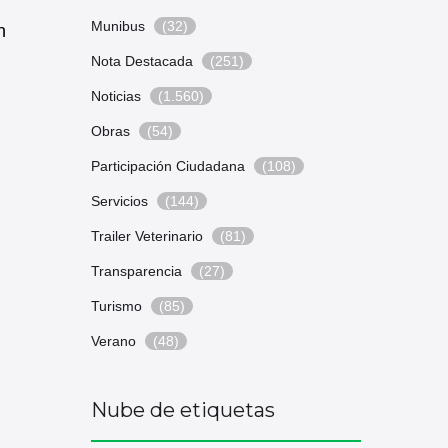
Munibus
(32)
n
Nota Destacada
(251)
Noticias
(1.560)
Obras
(54)
Participación Ciudadana
(108)
Servicios
(144)
Trailer Veterinario
(81)
Transparencia
(27)
Turismo
(85)
Verano
(48)
Nube de etiquetas