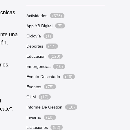
écnicas
Actividades
(375)
App YB Digital
(5)
ante una
Ciclovía
(1)
ión,
Deportes
(47)
Educación
(120)
rios,
Emergencias
(10)
Evento Descatado
(26)
Eventos
(75)
GUM
(17)
l
Informe De Gestión
(18)
ate’’.
Invierno
(10)
Licitaciones
(52)