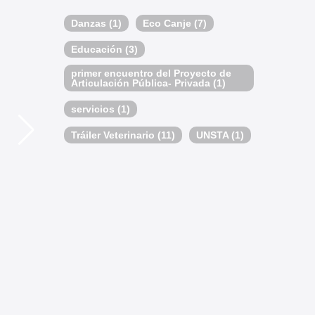
Danzas
(1)
Eco Canje
(7)
Educación
(3)
primer encuentro del Proyecto de
Articulación Pública- Privada
(1)
servicios
(1)
Tráiler Veterinario
(11)
UNSTA
(1)