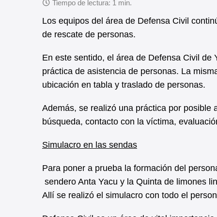
a
h
c
a
Los equipos del área de Defensa Civil contin
de rescate de personas.
e
t
b
s
En este sentido, el área de Defensa Civil de
o
A
práctica de asistencia de personas. La mism
o
p
ubicación en tabla y traslado de personas.
k
p
Además, se realizó una práctica por posible 
búsqueda, contacto con la víctima, evaluació
Simulacro en las sendas
Para poner a prueba la formación del personal
sendero Anta Yacu y la Quinta de limones lind
Allí se realizó el simulacro con todo el person