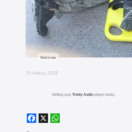
Noticias
_
10 Marzo, 2023
Getting your
Trinity Audio
player ready...
F
X
W