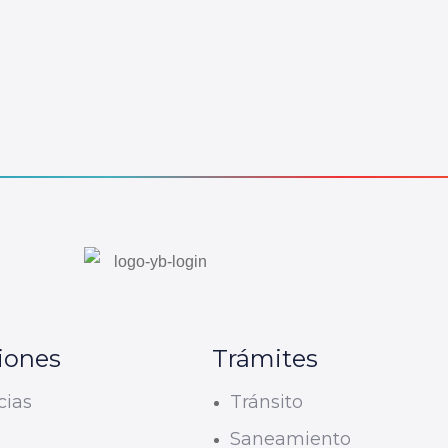
iones
Trámites
cias
Tránsito
U
Saneamiento