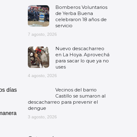
Bomberos Voluntarios
de Yerba Buena
celebraron 18 años de
servicio
7 agosto, 2026
Nuevo descacharreo
en La Hoya. Aprovechá
para sacar lo que ya no
uses
4 agosto, 2026
Vecinos del barrio
los días
Castillo se sumaron al
descacharreo para prevenir el
dengue
manera
3 agosto, 2026