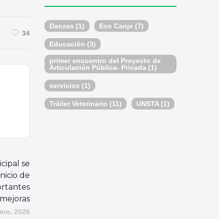
Danzas
(1)
Eco Canje
(7)
34
Educación
(3)
primer encuentro del Proyecto de
Articulación Pública- Privada
(1)
servicios
(1)
Tráiler Veterinario
(11)
UNSTA
(1)
cipal se
inicio de
ortantes
mejoras
ero, 2026