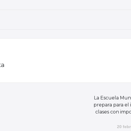
ta
La Escuela Muni
prepara para el 
clases con imp
20 febr