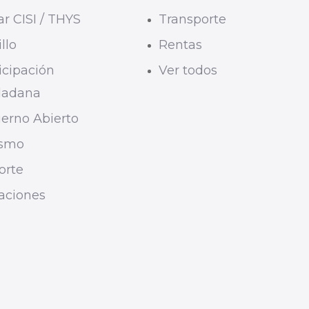
r CISI / THYS
Transporte
llo
Rentas
icipación
Ver todos
dadana
erno Abierto
ismo
orte
taciones