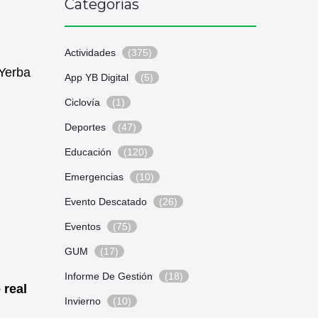
Categorías
Actividades
(375)
 Yerba
App YB Digital
(5)
Ciclovía
(1)
Deportes
(47)
Educación
(120)
Emergencias
(10)
Evento Descatado
(26)
Eventos
(75)
GUM
(17)
Informe De Gestión
(18)
 real
Invierno
(10)