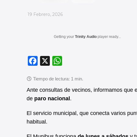
_
19 Febrero, 2026
Getting your
Trinity Audio
player ready...
F
X
W
a
h
c
at
e
s
Ante consultas de vecinos, informamos que 
b
A
de
paro nacional
.
o
p
El servicio municipal, que conecta varios pun
o
p
habitual.
k
El Munibus funciona
de lunes a sábados
y t