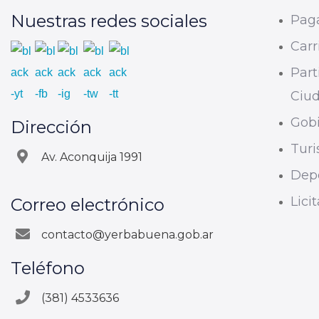
Nuestras redes sociales
Paga
Carri
Part
Ciu
Gobi
Dirección
Tur
Av. Aconquija 1991
Dep
Lici
Correo electrónico
contacto@yerbabuena.gob.ar
Teléfono
(381) 4533636