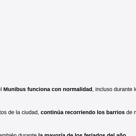
el
Munibus funciona con normalidad
, incluso durante 
tos de la ciudad,
continúa recorriendo los barrios
de 
ambién durante
la mayoría de los feriados del año
.