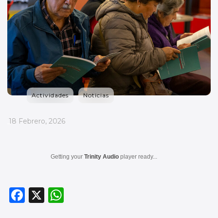
Actividades
Noticias
_
18 Febrero, 2026
Getting your
Trinity Audio
player ready...
F
X
W
a
h