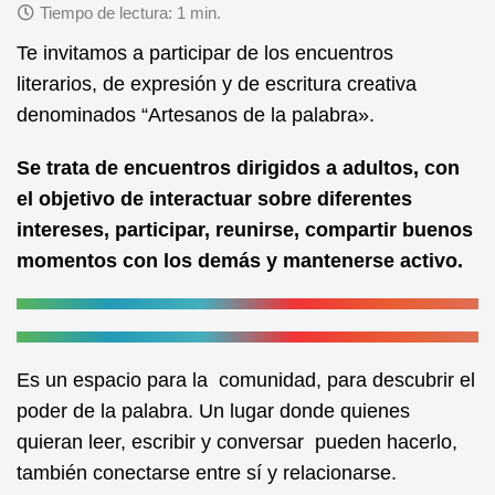
c
at
e
s
Te invitamos a participar de los encuentros
b
A
literarios, de expresión y de escritura creativa
denominados “Artesanos de la palabra».
o
p
o
p
Se trata de encuentros dirigidos a adultos, con
k
el objetivo de interactuar sobre diferentes
intereses, participar, reunirse, compartir buenos
momentos con los demás y mantenerse activo.
Es un espacio para la comunidad, para descubrir el
poder de la palabra. Un lugar donde quienes
quieran leer, escribir y conversar pueden hacerlo,
también conectarse entre sí y relacionarse.