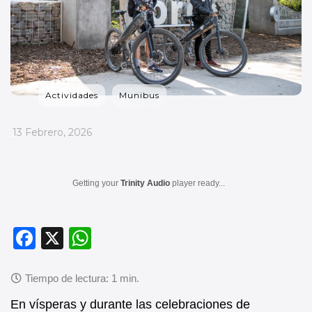
Actividades
Munibus
_
13 Febrero, 2026
Getting your
Trinity Audio
player ready...
F
X
W
a
h
c
at
e
s
En vísperas y durante las celebraciones de