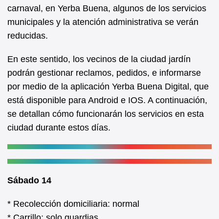
b
A
carnaval, en Yerba Buena, algunos de los servicios
municipales y la atención administrativa se verán
o
p
reducidas.
o
p
k
En este sentido, los vecinos de la ciudad jardín
podrán gestionar reclamos, pedidos, e informarse
por medio de la aplicación Yerba Buena Digital, que
está disponible para Android e IOS. A continuación,
se detallan cómo funcionarán los servicios en esta
ciudad durante estos días.
Sábado 14
* Recolección domiciliaria: normal
* Carrillo: solo guardias