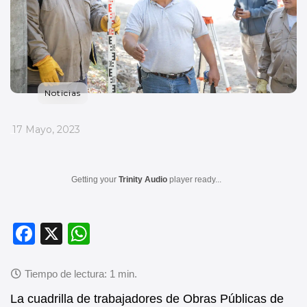
Noticias
_
17 Mayo, 2023
Getting your
Trinity Audio
player ready...
F
X
W
a
h
c
at
e
s
La cuadrilla de trabajadores de Obras Públicas de