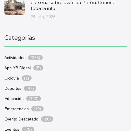
dársena sobre avenida Perón. Conocé
toda la info
29 julio, 2026
Categorías
Actividades
(375)
App YB Digital
(5)
Ciclovía
(1)
Deportes
(47)
Educación
(120)
Emergencias
(10)
Evento Descatado
(26)
Eventos
(75)