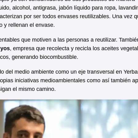
ido, alcohol, antigrasa, jabón líquido para ropa, lavandi
acterizan por ser todos envases reutilizables. Una vez 
lio y rellenan el envase.
tables que motiven a las personas a reutilizar. Tambié
yos
, empresa que recolecta y recicla los aceites vegeta
icos, generando biocombustible.
ado del medio ambiente como un eje transversal en Yerb
propias iniciativas medioambientales como así también 
sigan el mismo camino.