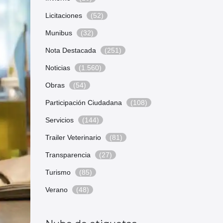
Licitaciones
(52)
Munibus
(32)
Nota Destacada
(251)
Noticias
(1.560)
Obras
(54)
Participación Ciudadana
(108)
Servicios
(144)
Trailer Veterinario
(81)
Transparencia
(27)
Turismo
(85)
Verano
(48)