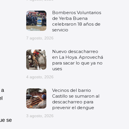
Bomberos Voluntarios
de Yerba Buena
celebraron 18 años de
servicio
7 agosto, 2026
Nuevo descacharreo
en La Hoya. Aprovechá
para sacar lo que ya no
uses
4 agosto, 2026
 a
Vecinos del barrio
Castillo se sumaron al
el
descacharreo para
prevenir el dengue
3 agosto, 2026
ue se