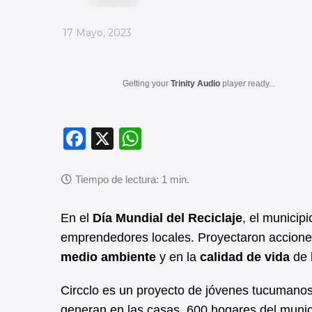
_
17 Mayo, 2023
Getting your
Trinity Audio
player ready...
F
X
W
a
h
c
at
e
s
En el
Día Mundial del Reciclaje
, el municip
b
A
emprendedores locales. Proyectaron accione
o
p
medio ambiente
y en la
calidad de vida
de 
o
p
k
Circclo es un proyecto de jóvenes tucumanos
generan en las casas. 600 hogares del muni