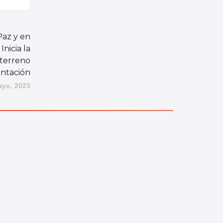
Paz y en
nicia la
 terreno
ntación
ayo, 2023