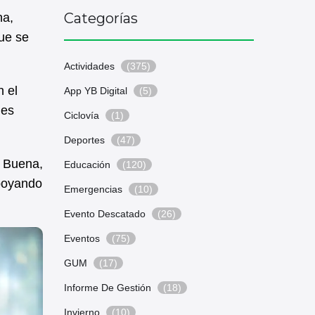
Categorías
na,
que se
Actividades
(375)
n el
App YB Digital
(5)
les
Ciclovía
(1)
Deportes
(47)
a Buena,
Educación
(120)
apoyando
Emergencias
(10)
Evento Descatado
(26)
Eventos
(75)
GUM
(17)
Informe De Gestión
(18)
Invierno
(10)