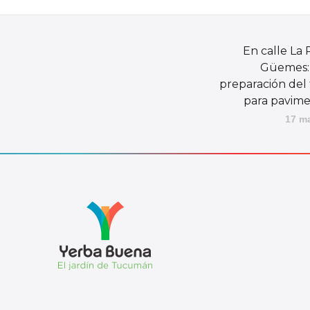
En calle La 
Güemes: I
preparación del
para pavime
17 m