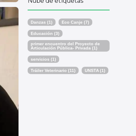
Nube de etiquetas
Danzas
(1)
Eco Canje
(7)
Educación
(3)
primer encuentro del Proyecto de
Articulación Pública- Privada
(1)
servicios
(1)
Tráiler Veterinario
(11)
UNSTA
(1)