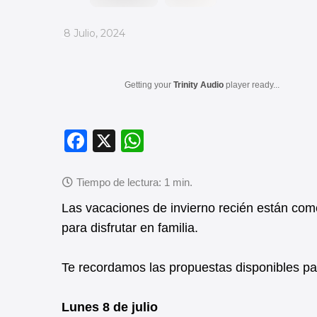
_
8 Julio, 2024
Getting your
Trinity Audio
player ready...
F
X
W
a
h
c
at
e
s
Las vacaciones de invierno recién están com
b
A
para disfrutar en familia.
o
p
Te recordamos las propuestas disponibles pa
o
p
k
Lunes 8 de julio