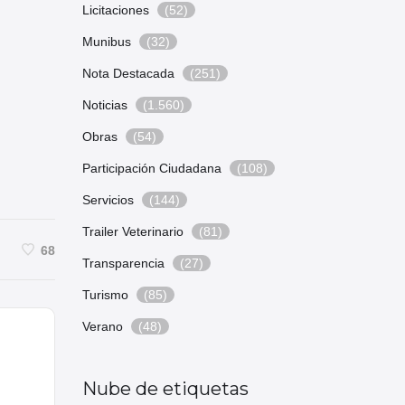
Licitaciones
(52)
Munibus
(32)
Nota Destacada
(251)
Noticias
(1.560)
Obras
(54)
Participación Ciudadana
(108)
Servicios
(144)
Trailer Veterinario
(81)
68
Transparencia
(27)
Turismo
(85)
Verano
(48)
Nube de etiquetas