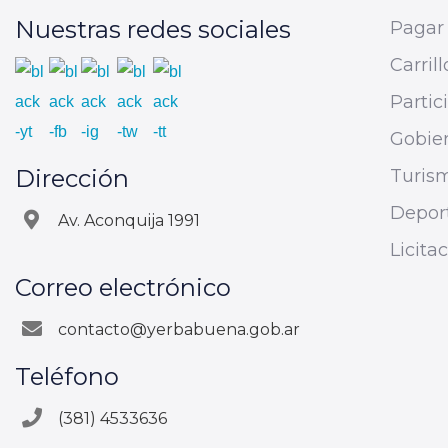
Nuestras redes sociales
Pagar 
Carrill
Parti
Gobier
Dirección
Turis
Depor
Av. Aconquija 1991
Licita
Correo electrónico
contacto@yerbabuena.gob.ar
Teléfono
(381) 4533636