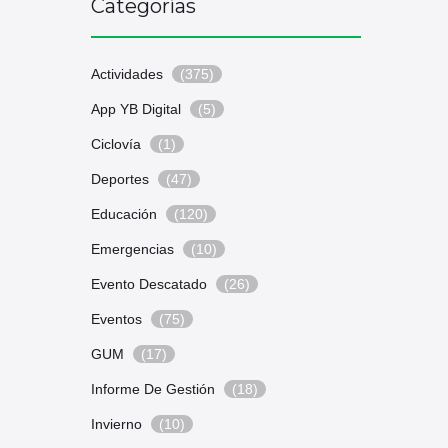
Categorías
Actividades
(375)
App YB Digital
(5)
Ciclovía
(1)
Deportes
(47)
Educación
(120)
Emergencias
(10)
Evento Descatado
(26)
Eventos
(75)
GUM
(17)
Informe De Gestión
(18)
Invierno
(10)