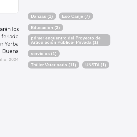
Danzas
(1)
Eco Canje
(7)
Educación
(3)
arán los
 feriado
primer encuentro del Proyecto de
Articulación Pública- Privada
(1)
en Yerba
Buena
servicios
(1)
ulio, 2024
Tráiler Veterinario
(11)
UNSTA
(1)