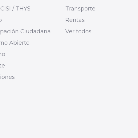
CISI / THYS
Transporte
o
Rentas
cipación Ciudadana
Ver todos
no Abierto
mo
te
ciones