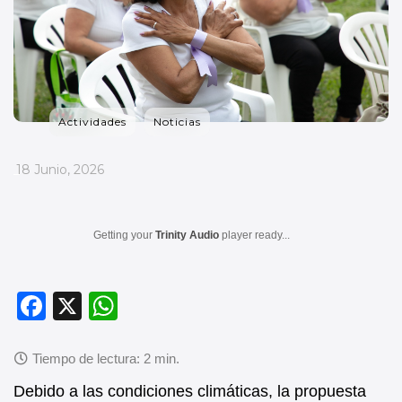
Actividades
Noticias
_
18 Junio, 2026
Getting your
Trinity Audio
player ready...
F
X
W
a
h
c
at
e
s
Debido a las condiciones climáticas, la propuesta