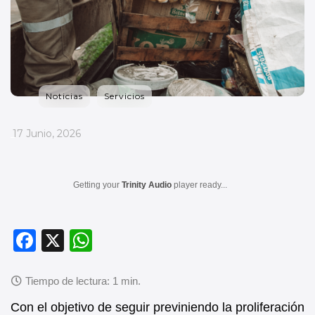
Noticias
Servicios
_
17 Junio, 2026
Getting your
Trinity Audio
player ready...
F
X
W
a
h
c
at
e
s
Con el objetivo de seguir previniendo la proliferación