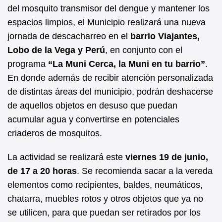
b
A
del mosquito transmisor del dengue y mantener los
espacios limpios, el Municipio realizará una nueva
o
p
jornada de descacharreo en el
barrio Viajantes,
o
p
Lobo de la Vega y Perú
, en conjunto con el
k
programa
“La Muni Cerca, la Muni en tu barrio”
.
En donde además de recibir atención personalizada
de distintas áreas del municipio, podrán deshacerse
de aquellos objetos en desuso que puedan
acumular agua y convertirse en potenciales
criaderos de mosquitos.
La actividad se realizará este
viernes 19 de junio,
de 17 a 20 horas
. Se recomienda sacar a la vereda
elementos como recipientes, baldes, neumáticos,
chatarra, muebles rotos y otros objetos que ya no
se utilicen, para que puedan ser retirados por los