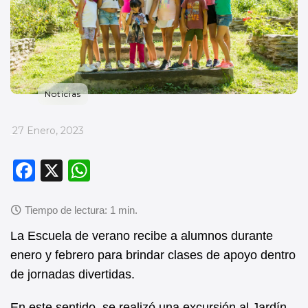
Noticias
_
27 Enero, 2023
F
X
W
a
h
c
at
e
s
La Escuela de verano recibe a alumnos durante
b
A
enero y febrero para brindar clases de apoyo dentro
de jornadas divertidas.
o
p
o
p
En este sentido, se realizó una excursión al Jardín