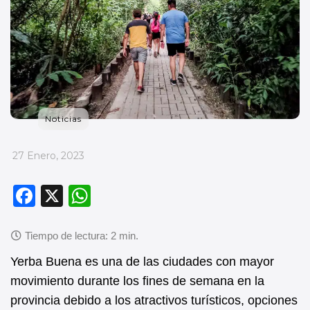
Noticias
_
27 Enero, 2023
F
X
W
a
h
c
at
e
s
Yerba Buena es una de las ciudades con mayor
b
A
movimiento durante los fines de semana en la
provincia debido a los atractivos turísticos, opciones
o
p