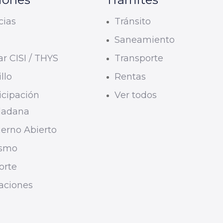
cias
Tránsito
U
Saneamiento
r CISI / THYS
Transporte
llo
Rentas
icipación
Ver todos
dadana
erno Abierto
ismo
orte
taciones