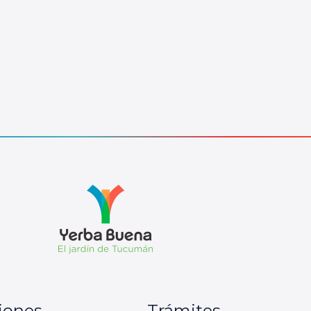
iones
Trámites