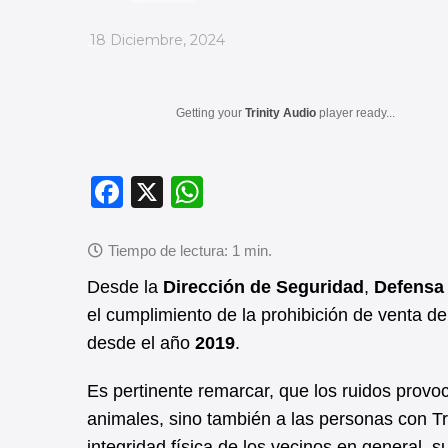
_
18 Diciembre, 2024
Getting your
Trinity Audio
player ready...
F
X
W
a
h
c
at
e
s
Desde la
Dirección de Seguridad
,
Defensa 
b
A
el cumplimiento de la prohibición de venta de
desde el año
2019
.
o
p
o
p
Es pertinente remarcar, que los ruidos provoc
k
animales, sino también a las personas con Tr
integridad física de los vecinos en general,