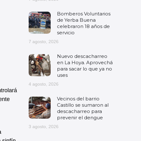
Bomberos Voluntarios
de Yerba Buena
celebraron 18 años de
servicio
7 agosto, 2026
Nuevo descacharreo
en La Hoya. Aprovechá
para sacar lo que ya no
uses
4 agosto, 2026
ntrolará
Vecinos del barrio
gente
Castillo se sumaron al
descacharreo para
prevenir el dengue
3 agosto, 2026
a
 sinfín