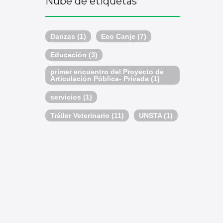
Nube de etiquetas
Danzas
(1)
Eco Canje
(7)
Educación
(3)
primer encuentro del Proyecto de
Articulación Pública- Privada
(1)
servicios
(1)
Tráiler Veterinario
(11)
UNSTA
(1)