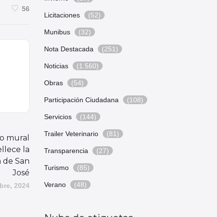
56
Licitaciones
(52)
Munibus
(32)
Nota Destacada
(251)
Noticias
(1.560)
Obras
(54)
Participación Ciudadana
(108)
Servicios
(144)
Trailer Veterinario
(81)
vo mural
llece la
Transparencia
(27)
a de San
Turismo
(85)
José
Verano
(48)
bre, 2024