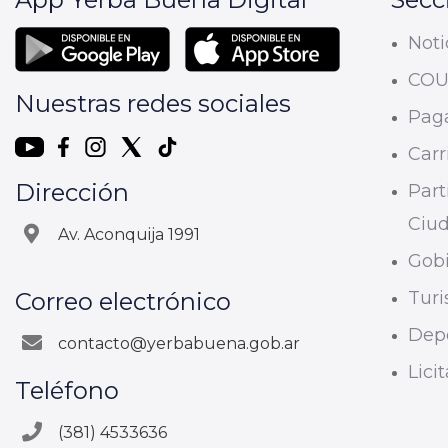
Noti
CO
Nuestras redes sociales
Paga
Carri
Dirección
Part
Ciu
Av. Aconquija 1991
Gobi
Correo electrónico
Tur
Dep
contacto@yerbabuena.gob.ar
Lici
Teléfono
(381) 4533636