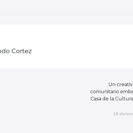
ndo Cortez
Un creati
comunitario embe
Casa de la Cultur
19 diciem