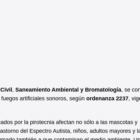
Civil
,
Saneamiento Ambiental y Bromatología
, se co
 fuegos artificiales sonoros, según
ordenanza 2237
, vi
ados por la pirotecnia afectan no sólo a las mascotas y
astorno del Espectro Autista, niños, adultos mayores y l
 sumado también a que contaminan el medio ambiente. Un