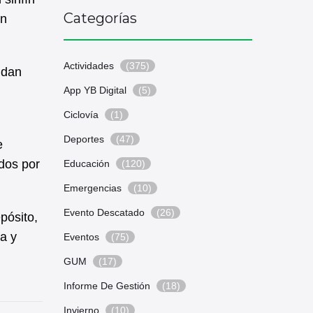
Categorías
on
Actividades
(375)
ndan
App YB Digital
(5)
Ciclovía
(1)
Deportes
(47)
e
idos por
Educación
(120)
Emergencias
(10)
Evento Descatado
(26)
pósito,
ia y
Eventos
(75)
GUM
(17)
Informe De Gestión
(18)
Invierno
(10)