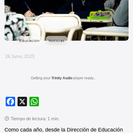
Educación
Noticias
_
26 Junio, 2023
Getting your
Trinity Audio
player ready...
F
X
W
a
h
c
at
e
s
Como cada año, desde la Dirección de Educación