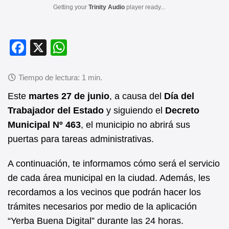
Getting your
Trinity Audio
player ready...
F
X
W
a
h
c
at
e
s
Este
martes 27 de junio
, a causa del
Día del
b
A
Trabajador del Estado
y siguiendo el
Decreto
Municipal Nº 463
, el municipio no abrirá sus
o
p
puertas para tareas administrativas.
o
p
k
A continuación, te informamos cómo será el servicio
de cada área municipal en la ciudad. Además, les
recordamos a los vecinos que podrán hacer los
trámites necesarios por medio de la aplicación
“Yerba Buena Digital” durante las 24 horas.