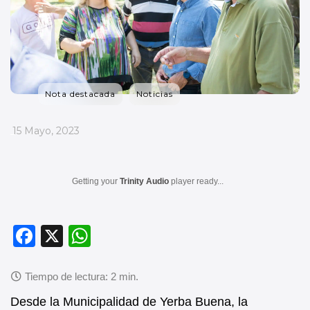
Nota destacada
Noticias
_
15 Mayo, 2023
Getting your
Trinity Audio
player ready...
F
X
W
a
h
c
at
e
s
Desde la Municipalidad de Yerba Buena, la