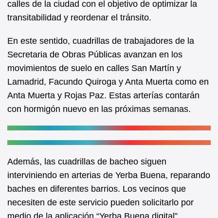
calles de la ciudad con el objetivo de optimizar la
o
p
transitabilidad y reordenar el tránsito.
o
p
k
En este sentido, cuadrillas de trabajadores de la
Secretaria de Obras Públicas avanzan en los
movimientos de suelo en calles San Martín y
Lamadrid, Facundo Quiroga y Anta Muerta como en
Anta Muerta y Rojas Paz. Estas arterías contarán
con hormigón nuevo en las próximas semanas.
Además, las cuadrillas de bacheo siguen
interviniendo en arterias de Yerba Buena, reparando
baches en diferentes barrios. Los vecinos que
necesiten de este servicio pueden solicitarlo por
medio de la aplicación “Yerba Buena digital”.