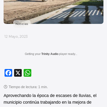
Noticias
_
12 Mayo, 2023
Getting your
Trinity Audio
player ready...
F
X
W
a
h
c
at
e
s
Aprovechando la época de escases de lluvias, el
b
A
municipio continúa trabajando en la mejora de