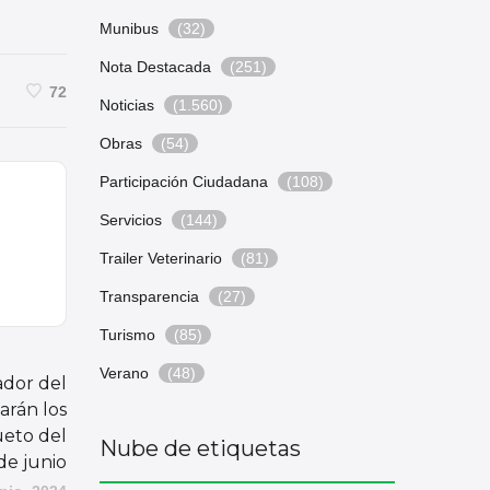
Munibus
(32)
Nota Destacada
(251)
72
Noticias
(1.560)
Obras
(54)
Participación Ciudadana
(108)
Servicios
(144)
Trailer Veterinario
(81)
Transparencia
(27)
Turismo
(85)
Verano
(48)
ador del
arán los
sueto del
Nube de etiquetas
de junio