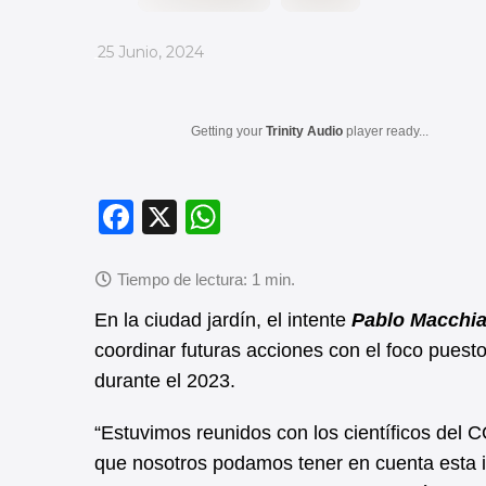
_
25 Junio, 2024
Getting your
Trinity Audio
player ready...
F
X
W
a
h
c
at
e
s
En la ciudad jardín, el intente
Pablo Macchia
b
A
coordinar futuras acciones con el foco pues
durante el 2023.
o
p
o
p
“Estuvimos reunidos con los científicos del 
k
que nosotros podamos tener en cuenta esta 