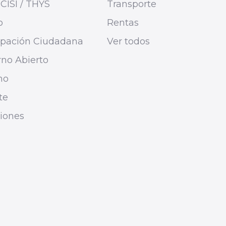
CISI / THYS
Transporte
o
Rentas
cipación Ciudadana
Ver todos
no Abierto
mo
te
ciones