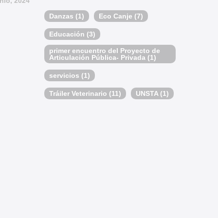
nio, 2024
Danzas
(1)
Eco Canje
(7)
Educación
(3)
primer encuentro del Proyecto de
Articulación Pública- Privada
(1)
servicios
(1)
Tráiler Veterinario
(11)
UNSTA
(1)