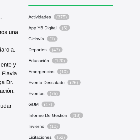
.
Actividades
(375)
App YB Digital
(5)
emos una
Ciclovía
(1)
iarola.
Deportes
(47)
Educación
(120)
iente y
Emergencias
(10)
 Flavia
ga Dr.
Evento Descatado
(26)
ación.
Eventos
(75)
GUM
(17)
yudar
Informe De Gestión
(18)
Invierno
(10)
Licitaciones
(52)