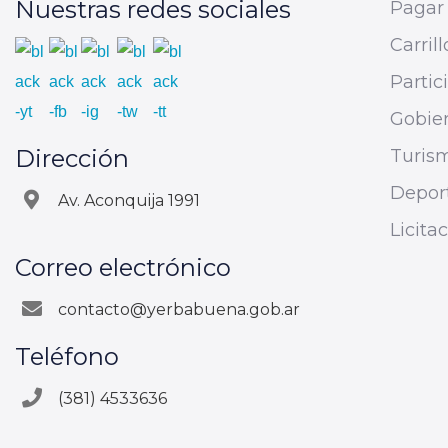
Nuestras redes sociales
Pagar 
Carrill
Parti
Gobier
Dirección
Turis
Depor
Av. Aconquija 1991
Licita
Correo electrónico
contacto@yerbabuena.gob.ar
Teléfono
(381) 4533636