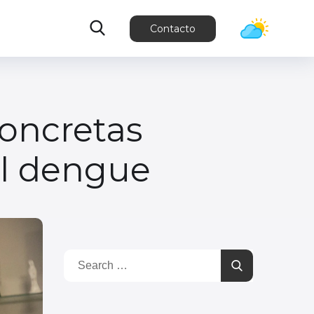
Contacto
roncretas
al dengue