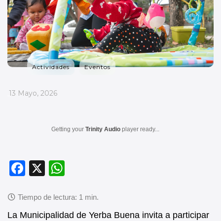
Actividades
Eventos
_
13 Mayo, 2026
Getting your
Trinity Audio
player ready...
F
X
W
a
h
c
at
e
s
La Municipalidad de Yerba Buena invita a participar