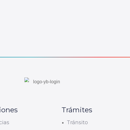
iones
Trámites
cias
Tránsito