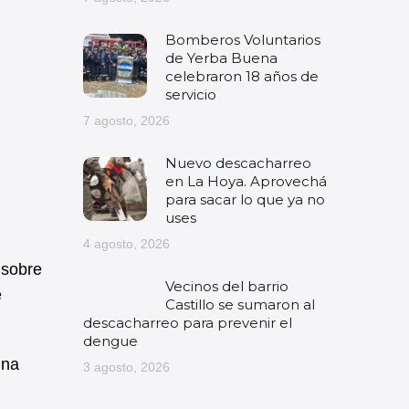
Bomberos Voluntarios
de Yerba Buena
celebraron 18 años de
servicio
7 agosto, 2026
Nuevo descacharreo
en La Hoya. Aprovechá
para sacar lo que ya no
uses
4 agosto, 2026
 sobre
Vecinos del barrio
e
Castillo se sumaron al
descacharreo para prevenir el
dengue
una
3 agosto, 2026