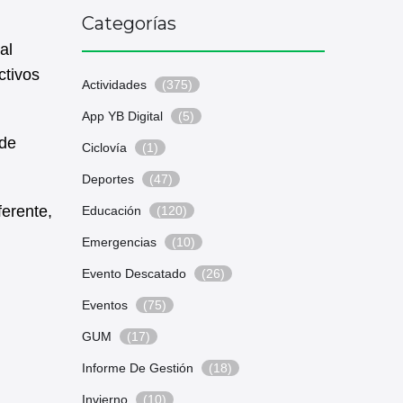
Categorías
al
ctivos
Actividades
(375)
App YB Digital
(5)
 de
Ciclovía
(1)
Deportes
(47)
ferente,
Educación
(120)
Emergencias
(10)
Evento Descatado
(26)
Eventos
(75)
GUM
(17)
Informe De Gestión
(18)
Invierno
(10)