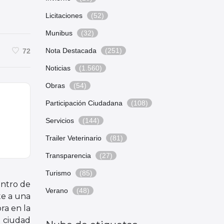
Licitaciones
(52)
Munibus
(32)
Nota Destacada
(251)
72
Noticias
(1.560)
Obras
(54)
Participación Ciudadana
(108)
Servicios
(144)
Trailer Veterinario
(81)
Transparencia
(27)
Turismo
(85)
ntro de
Verano
(48)
e a una
ra en la
ciudad