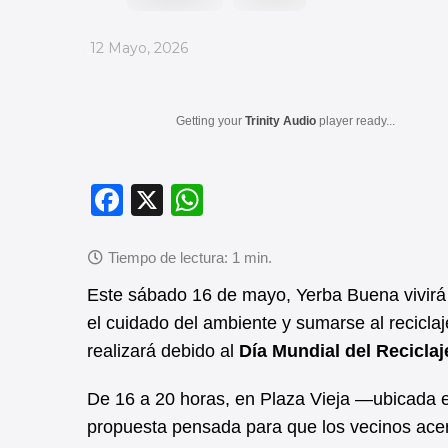
_
12 Mayo, 2026
Getting your
Trinity Audio
player ready...
F
X
W
a
h
c
at
e
s
Este sábado 16 de mayo, Yerba Buena vivirá u
b
A
el cuidado del ambiente y sumarse al reciclaj
realizará debido al
Día Mundial del Reciclaj
o
p
o
p
De 16 a 20 horas, en Plaza Vieja —ubicada 
k
propuesta pensada para que los vecinos acer