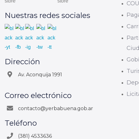
CO
Nuestras redes sociales
Paga
Carri
Part
Ciu
Gobi
Dirección
Tur
Av. Aconquija 1991
Dep
Lici
Correo electrónico
contacto@yerbabuena.gob.ar
Teléfono
(381) 4533636