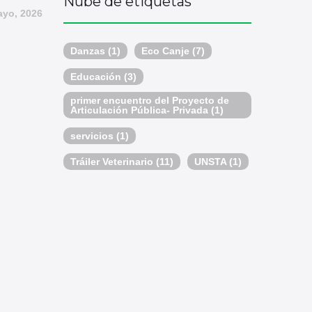
Nube de etiquetas
ayo, 2026
Danzas
(1)
Eco Canje
(7)
Educación
(3)
primer encuentro del Proyecto de
Articulación Pública- Privada
(1)
servicios
(1)
Tráiler Veterinario
(11)
UNSTA
(1)