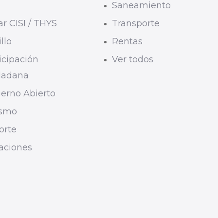
U
Saneamiento
r CISI / THYS
Transporte
llo
Rentas
icipación
Ver todos
dadana
erno Abierto
ismo
orte
taciones