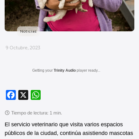
Noticias
_
9 Octubre, 2023
Getting your
Trinity Audio
player ready...
F
X
W
a
h
c
at
e
s
El servicio veterinario que visita varios espacios
b
A
públicos de la ciudad, continúa asistiendo mascotas