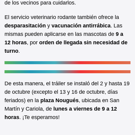
de los vecinos para cuidarlos.
o
p
o
p
El servicio veterinario rodante también ofrece la
k
desparasitación
y
vacunación antirrábica
. Las
mismas pueden aplicarse en las mascotas de
9 a
12 horas
, por
orden de llegada sin necesidad de
turno
.
De esta manera, el tráiler se instaló del 2 y hasta 19
de octubre (excepto el 13 y 16 de octubre, días
feriados) en la
plaza Nougués
, ubicada en San
Martín y Cariola, de
lunes a viernes de 9 a 12
horas
. ¡Te esperamos!