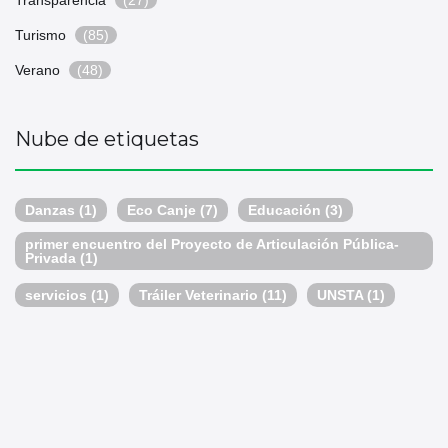
Transparencia
(27)
Turismo
(85)
Verano
(48)
Nube de etiquetas
Danzas
(1)
Eco Canje
(7)
Educación
(3)
primer encuentro del Proyecto de Articulación Pública-
Privada
(1)
servicios
(1)
Tráiler Veterinario
(11)
UNSTA
(1)