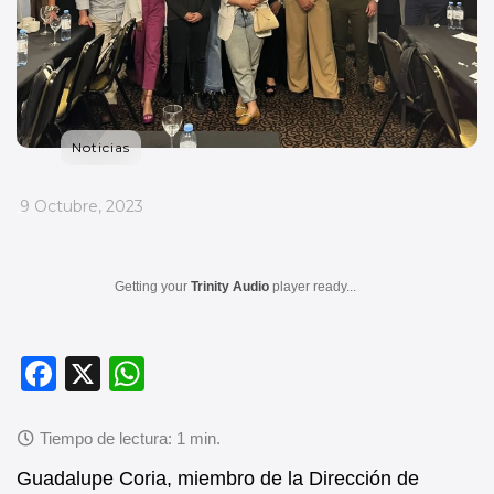
Noticias
_
9 Octubre, 2023
Getting your
Trinity Audio
player ready...
F
X
W
a
h
c
at
e
s
Guadalupe Coria, miembro de la Dirección de