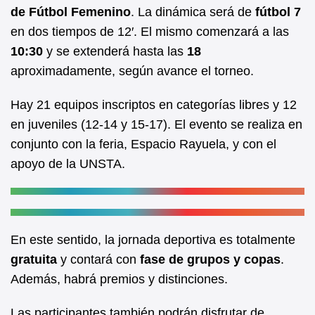
b
A
de Fútbol Femenino
. La dinámica será de
fútbol 7
en dos tiempos de 12′. El mismo comenzará a las
o
p
10:30
y se extenderá hasta las
18
o
p
aproximadamente, según avance el torneo.
k
Hay 21 equipos inscriptos en categorías libres y 12
en juveniles (12-14 y 15-17). El evento se realiza en
conjunto con la feria, Espacio Rayuela, y con el
apoyo de la UNSTA.
En este sentido, la jornada deportiva es totalmente
gratuita
y contará con
fase de grupos y copas
.
Además, habrá premios y distinciones.
Las participantes también podrán disfrutar de