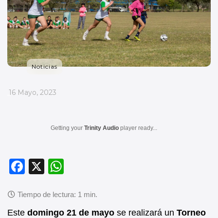
Noticias
_
16 Mayo, 2023
Getting your
Trinity Audio
player ready...
F
X
W
a
h
c
at
e
s
Este
domingo 21 de mayo
se realizará un
Torneo