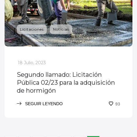
Licitaciones
Noticias
_
18 Julio, 2023
Segundo llamado: Licitación
Pública 02/23 para la adquisición
de hormigón
SEGUIR LEYENDO
93